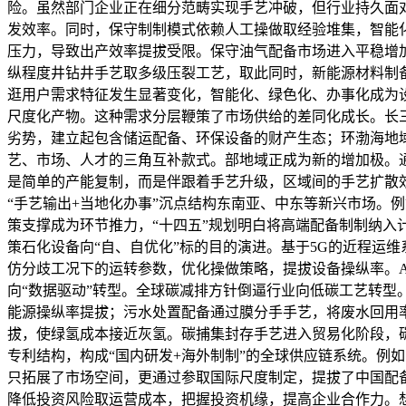
险。虽然部门企业正在细分范畴实现手艺冲破，但行业持久面
发效率。同时，保守制制模式依赖人工操做取经验堆集，智能化
压力，导致出产效率提拔受限。保守油气配备市场进入平稳增
纵程度井钻井手艺取多级压裂工艺，取此同时，新能源材料制
逛用户需求特征发生显著变化，智能化、绿色化、办事化成为
尺度化产物。这种需求分层鞭策了市场供给的差同化成长。长
劣势，建立起包含储运配备、环保设备的财产生态；环渤海地
艺、市场、人才的三角互补款式。部地域正成为新的增加极。
是简单的产能复制，而是伴跟着手艺升级，区域间的手艺扩散效
“手艺输出+当地化办事”沉点结构东南亚、中东等新兴市场。
策支撑成为环节推力，“十四五”规划明白将高端配备制制纳
策石化设备向“自、自优化”标的目的演进。基于5G的近程运
仿分歧工况下的运转参数，优化操做策略，提拔设备操纵率。A
向“数据驱动”转型。全球碳减排方针倒逼行业向低碳工艺转
能源操纵率提拔；污水处置配备通过膜分手手艺，将废水回用
拔，使绿氢成本接近灰氢。碳捕集封存手艺进入贸易化阶段，碳
专利结构，构成“国内研发+海外制制”的全球供应链系统。例
只拓展了市场空间，更通过参取国际尺度制定，提拔了中国配
降低投资风险取运营成本，把握投资机缘，提高企业合作力。想要