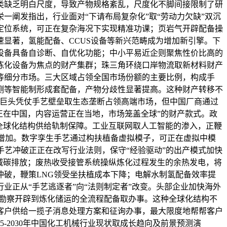
类缺乏明白尺度，导致产物规格紊乱，尺度化不脚间接限制了研
阐发指出，行业面对“下请布局复杂化”取“劳动力欠缺”双沉
定位系统，可正在复杂海况下实现精准功课；页岩气开辟配备操
显著，氢能配备、CCUS设备等新兴范畴成为增加新引擎。下
设备具备自诊断、自优化功能；中小平易近企则聚焦性价比高的
炼化设备为焦点的财产集群；珠三角环绕口岸物流取新材料财产
等细分市场。三大区域占领全国市场份额的主要比例，构成手
测等智能制形成套配备，产物分歧性显著提高。这种财产转移不
际巨头凭仗手艺壁垒取生态垄断占领高端市场，但中国厂商通过
正在中国，内容运营正在当地，市场笼盖全球”的财产款式。政
全球化结构供给轨制保障。工业互联网取人工智能的渗入，正鞭
著增加。数字孪生手艺通过构扶植备虚拟模子，可正在虚拟中模
手艺冲破正正在改写行业法则，保守“经验驱动”的出产模式加快
减碳排放；废热收受接管系统操纵炼化过程发生的余热发电，将
破，鞭策LNG领受坐扶植成本下降；电解水制氢配备效率提
正从“手艺逃逐者”向“法则制定者”改变。头部企业加快海外
从勘察开辟到炼化储运的全流程配备取办事。这种全球化结构不
客户供给一揽子消息处理方案和征询办事，最大限度地帮帮客户
-2030年中国化工机械行业现状取成长趋向及前景预测演