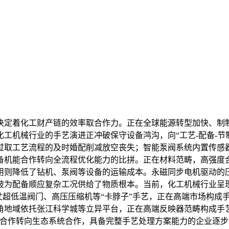
着化工财产链的效率取合作力。正在全球能源转型加快、制制
工机械行业的手艺演进正冲破保守设备鸿沟，向“工艺-配备-节
过取工艺流程的及时婚配削减放空丧失；智能泵阀系统内置传感
备机能合作转向全流程优化能力的比拼。正在材料范畴，高强度
用则降低了钻机、泵阀等设备的运输成本。永磁同步电机驱动的
破为配备顺应复杂工况供给了物质根本。当前，化工机械行业呈
仗超低温阀门、高压压缩机等“卡脖子”手艺，正在高端市场构成
角地域依托张江科学城等立异平台，正在高端反映器范畴构成手
物合作转向生态系统合作，具备完整手艺处理方案能力的企业逐