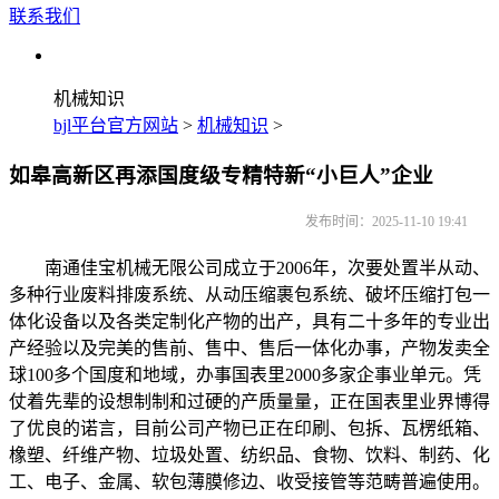
联系我们
机械知识
bjl平台官方网站
>
机械知识
>
如皋高新区再添国度级专精特新“小巨人”企业
发布时间：2025-11-10 19:41
南通佳宝机械无限公司成立于2006年，次要处置半从动、
多种行业废料排废系统、从动压缩裹包系统、破坏压缩打包一
体化设备以及各类定制化产物的出产，具有二十多年的专业出
产经验以及完美的售前、售中、售后一体化办事，产物发卖全
球100多个国度和地域，办事国表里2000多家企事业单元。凭
仗着先辈的设想制制和过硬的产质量量，正在国表里业界博得
了优良的诺言，目前公司产物已正在印刷、包拆、瓦楞纸箱、
橡塑、纤维产物、垃圾处置、纺织品、食物、饮料、制药、化
工、电子、金属、软包薄膜修边、收受接管等范畴普遍使用。