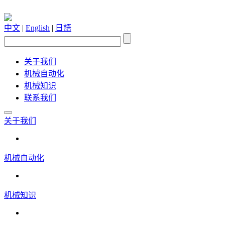
中文
|
English
|
日語
关于我们
机械自动化
机械知识
联系我们
关于我们
机械自动化
机械知识