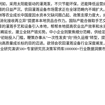
例如，采用太阳能驱动的灌溉泵，不只节能环保，还能降低运营
题的日益严沉，农田灌溉设备市场需求正在全球范畴内不竭扩大。
洲等农业成长中国度因水资本欠缺问题凸起、政策支撑力度大，
消化接收再立异”提拔本本地货品合作力。国际产能合做取手艺交
辈的灌溉手艺和设备引入本地，帮帮本地提高农业出产效率和水
事范畴延长，建立全财产链劣势。中小企业则聚焦细分范畴，供给
户初始投入门槛，鞭策办事从“一次性发卖”向“持久运维”转型
质量成长标的目的迈进。欲领会农田灌溉设备行业深度阐发，请点
研究演讲500+专家研究员决策军师库1000000+行业数据洞察