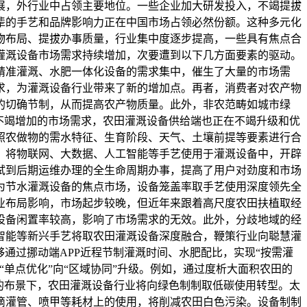
展，外行业中占领主要地位。一些企业加大研发投入，不竭提拔
辈的手艺和品牌影响力正在中国市场占领必然份额。这种多元化
物布局、提拔办事质量，行业集中度逐步提高，一些具有焦点合
灌溉设备市场需求持续增加，次要遭到以下几方面要素的驱动。
精准灌溉、水肥一体化设备的需求集中，催生了大量的市场需
求，为灌溉设备行业带来了新的增加点。再者，消费者对农产物
的切确节制，从而提高农产物质量。此外，非农范畴如城市绿
不竭增加的市场需求，农田灌溉设备供给端也正在不竭升级和优
照农做物的需水特征、生育阶段、天气、土壤前提等要素进行合
，将物联网、大数据、人工智能等手艺使用于灌溉设备中，开辟
试到后期运维办理的全生命周期办事，提高了用户对劲度和市场
为节水灌溉设备的焦点市场，设备笼盖率取手艺使用深度领先全
业布局影响，市场起步较晚，但近年来跟着高尺度农田扶植取经
设备闲置率较高，影响了市场需求的无效。此外，分歧地域的经
智能等新兴手艺将取农田灌溉设备深度融合，鞭策行业向聪慧灌
通过挪动端APP近程节制灌溉时间、水肥配比，实现“按需灌
单点优化”向“区域协同”升级。例如，通过度析大面积农田的
的布景下，农田灌溉设备行业将向绿色制制取低碳使用转型。太
滴灌管、喷甲等耗材上的使用，将削减农田白色污染。设备制制