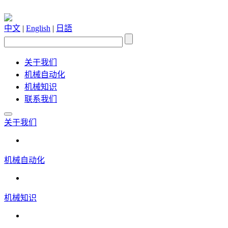
中文
|
English
|
日語
关于我们
机械自动化
机械知识
联系我们
关于我们
机械自动化
机械知识