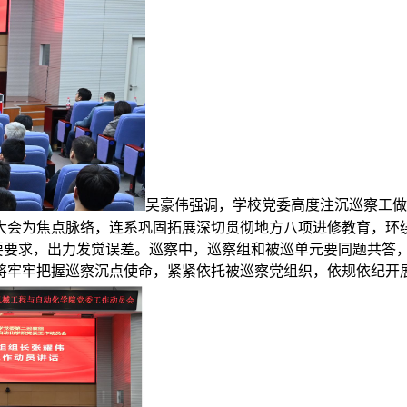
吴豪伟强调，学校党委高度注沉巡察工做
大会为焦点脉络，连系巩固拓展深切贯彻地方八项进修教育，环
主要要求，出力发觉误差。巡察中，巡察组和被巡单元要同题共答
将牢牢把握巡察沉点使命，紧紧依托被巡察党组织，依规依纪开