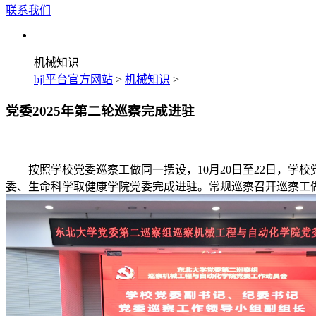
联系我们
机械知识
bjl平台官方网站
>
机械知识
>
党委2025年第二轮巡察完成进驻
按照学校党委巡察工做同一摆设，10月20日至22日，学校党
委、生命科学取健康学院党委完成进驻。常规巡察召开巡察工