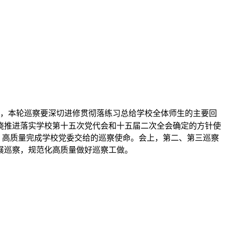
，本轮巡察要深切进修贯彻落练习总给学校全体师生的主要回
绕推进落实学校第十五次党代会和十五届二次全会确定的方针使
，高质量完成学校党委交给的巡察使命。会上，第二、第三巡察
展巡察，规范化高质量做好巡察工做。