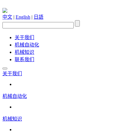
中文
|
English
|
日語
关于我们
机械自动化
机械知识
联系我们
关于我们
机械自动化
机械知识