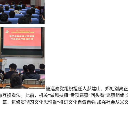
被巡察党组织担任人郝建山、郑虹别离正
互换看法。此前，机关“做风扶植”专项巡察“回头看”巡察组组
篇：进修贯彻习文化思惟暨“推进文化自傲自强 加强社会从义文