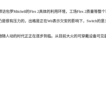
itchell的Flex 2具体的利用环境，工场Flex 2质量等整个
是很有压力的，出格是正在Wii表示欠安的影响下，Switch的意
动的时代正正在逐步到临。从目前大火的可穿戴设备可见眉目。可