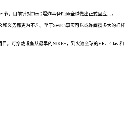
环节，目前针对Flex 2爆炸事务Fitbit全球做出正式回应…。
义和义务都更为不凡。至于Switch事实可以或许阐扬多大的杠杆
穿戴设备从最早的NIKE+，到火遍全球的VR、Glass和