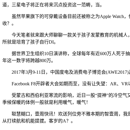
道，三星电子将正在将来沉点投资这一范畴，当。
虽然苹果旗下的可穿戴设备目前还被称之为Apple Watch，但
收？。
今天笔者就来跟大师聊聊一款关于孩子发蒙教育的机械人，它就是
所就是培育了孩子自行DI。
据世界卫生组织10日演讲称，全球每年有近600万人死于抽烟
年这一数字将跨越800万。
2017年3月9-11日，中国度电及消费电子博览会(AWE2
Facebook F8开辟者大会如期而至，没有让失望：AR、VR以及
受蒙古和西伯利亚寒流的影响，近日一股“提神”的冷空气又
季候保暖的体例一般就是利用暖气，暖气！
聪慧糊口，壹周快讯！欢送列位旁不雅本期的智壹周，我是你们
从打续航和机能提拔。客岁的A？。