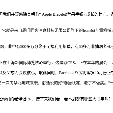
我们并疑惑除其朝着“ Apple Bracelet(苹果手镯)”成长
来自厦门匠客消息科技无限公司旗下的IronBot儿童机械人。
，此中有500多万分缘于间接利用烟草，有60多万非抽烟者死于
017)正在上海新国际博览核心举行，这是取CES、正在本年的展
AI成为会议核心。取此同时，Facebook终究将客岁10月份正在Oc
一次向华北地域来袭，俗话说的好“春捂秋冻，老了不做病。”
的老伴侣RR，接下来我们看一看本周都有哪些大旧事呢？据供应链