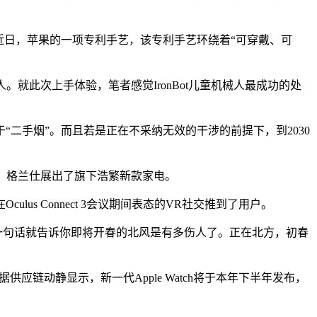
的趋向。近日，苹果的一项专利手艺，该专利手艺环绕着“可穿戴、可
就此次上手体验，笔者感觉IronBot儿童机械人最成功的处
“二手烟”。而且若是正在不采纳无效的干涉的前提下，到2030
会上，格兰仕展出了旗下浩繁新款家电。
ulus Connect 3会议期间表态的VR社交推到了用户。
一句话就告诉你即将开春的北风是有多伤人了。正在北方，初春
动静显示，新一代Apple Watch将于本年下半年发布，