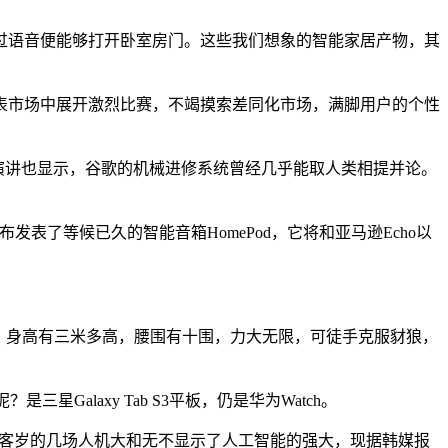
语音便能够打开卧室房门。这些我们想象的智能家居产物，其
市场中展开激烈比赛，不竭摸索差同化市场，满脚用户的个性
而最新的演讲也显示，谷歌的机械进修系统曾经几乎能取人类相提并论。
发表了等候已久的智能音箱HomePod，它将和亚马逊Echo以
，身高有三米多高，腰围有十围，力大无限，可徒手克服豺狼，
三星Galaxy Tab S3平板，仍是华为Watch。
客岁的几场人机大和无不显示了人工智能的强大，现据韩媒报