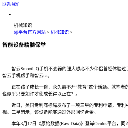
联系我们
机械知识
bjl平台官方网站
>
机械知识
>
智能设备精髓保举
智云Smooth Q手机不变器的强大想必不少伴侣曾经体验过
智云手机帮手和智云ca。
正在孩子成长一途，永久离不开“教育”这个话题。就笔者的
也似乎只要如许才使成长得以正在？。
近日，美国专利商标局发布了一项三星的专利申请，专利中
视。三星暗示，该设备能够通过外形回忆合金。
本年3月17日《原始数据(Raw Data)》登岸Oculus平