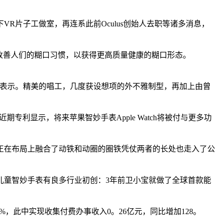
下VR片子工做室，再连系此前Oculus创始人去职等诸多消息，
学的体例改善人们的糊口习惯，以获得更高质量健康的糊口形态。
表示。精美的唱工，几度获设想项的外不雅制型，再加上由曾
显示，将来苹果智妙手表Apple Watch将被付与更多功
在布局上融合了动铁和动圈的圈铁凭仗两者的长处也走入了公
童智妙手表有良多行业初创：3年前卫小宝就做了全球首款能
2%，此中实现收集付费办事收入0。26亿元，同比增加128。