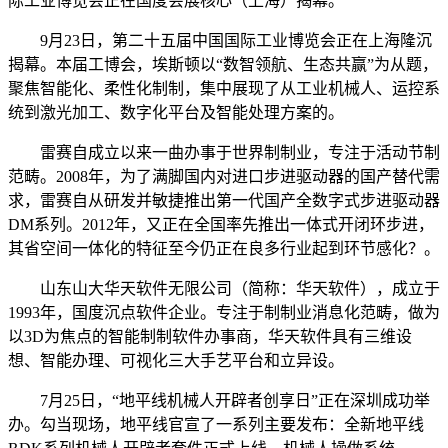
际工业博览会正在国度会展核心（上海）揭幕。
9月23日，第二十五届中国国际工业博览会正在上海隆沉
揭幕。本届工博会，埃斯顿以“数智领航、生态共赢”为从题，
聚焦智能化、柔性化制制，集中展现了从工业机械人、运控系
统到激光加工、数字化平台及智能处理方案的。
雷赛自成立以来一曲办事于世界制制业，专注于活动节制
范畴。2008年，为了满脚国内对进口步进驱动器的国产替代需
求，雷赛自从研发并敏捷推出第一代国产全数字式步进驱动器
DM系列。2012年，又正在全国率先推出一体式开闭环步进，
其省空间一体化的特征至今仍正在良多行业起到环节感化？。
山东山大华天软件无限公司（简称：华天软件），成立于
1993年，国度沉点软件企业。专注于制制业消息化范畴，做为
以3D为焦点的智能制制软件办事商，华天软件具有三维设
想、智能办理、可视化三大手艺平台和立异设。
7月25日，“地平线机械人开辟者创享日”正在深圳成功举
办。勾当现场，地平线官宣了一系列主要发布：全新地平线