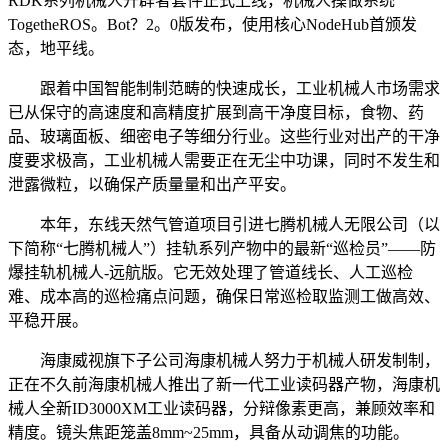
RDK系列机械人开辟者套件正式上线，机械人操做系统
TogetheROS。Bot？2。0版发布，使用核心NodeHub首颁发
态，地平线。
跟着中国智能制制范畴的快速成长，工业机械人市场需求
已从保守的高速度和高精度扩展到高干净度目标，食物、药
品、玻璃面板、细密电子等细分行业。这些行业对出产的干净
度要求极高，工业机械人需要正在无尘中功课，同时不发生和
泄露微粒，以确保产质量量和出产平安。
本年，东线天然气管道项目引进七腾机械人无限公司（以
下简称“七腾机械人”）挂轨系列产物中的最新“巡检员”——防
爆挂轨机械人-远航版。它无效处理了管道线长、人工巡检
难、成本高的巡检痛点问题，确保日常巡检取监测工做高效、
平稳开展。
海康威视旗下子公司海康机械人努力于机械人研发制制，
正在不久前海康机械人推出了新一代工业读码器产物，海康机
械人全新ID3000XM工业读码器，分辩像素更高，兼顾效率和
精度。镜头焦距笼盖8mm~25mm，具备从动调焦的功能。