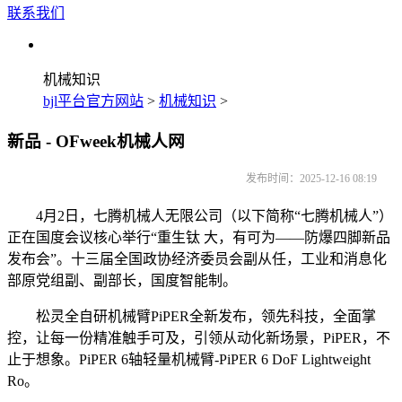
联系我们
机械知识
bjl平台官方网站
>
机械知识
>
新品 - OFweek机械人网
发布时间：2025-12-16 08:19
4月2日，七腾机械人无限公司（以下简称“七腾机械人”）
正在国度会议核心举行“重生钛 大，有可为——防爆四脚新品
发布会”。十三届全国政协经济委员会副从任，工业和消息化
部原党组副、副部长，国度智能制。
松灵全自研机械臂PiPER全新发布，领先科技，全面掌
控，让每一份精准触手可及，引领从动化新场景，PiPER，不
止于想象。PiPER 6轴轻量机械臂-PiPER 6 DoF Lightweight
Ro。