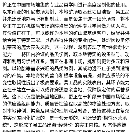
将正在中国市场堆集的专业品类学问进行高度定制化的使用。
以东南亚的印尼市场为例，本地矿场取基建项目浩繁，易工品
并未泛泛地办事所有制制业，而是聚焦于这一细分场景，将本
身正在工程机械后市场范畴堆集的配件专业学问做为切入点。
其价值正在于，可以或许为本地的矿山取基建客户，婚配并供
给合用于特定工况、具备靠得住性的专业配件，处理因设备停
机带来的庞大丧失风险。这一过程，深刻表现了其“经验孵化”
能力——将国内验证的品类学问，取本地特定的设备型号、功
课和利用习惯相连系。而正在非洲市场，挑和则更为多元和深
刻。以轮胎等需求兴旺的品类为例，其成功远不止于找到适销
对的产物。本地奇特的营商和根本设备前提，对供应系统的不
变性取韧性提出了极高要求。易工品的实践表白，其环节能力
正在于建立一套可以或许穿透复杂当地、保障确定付的运营系
统。这不只仅是依赖当地团队，更正在于将颠末中国市场验证
的供应链组织能力、质量管控流程取高效的物流处理方案，取
对本地律例、渠道及风险的理解深度融合，支持这种正在复杂
中实现差同化扩张的，是一套无形的、可迁徙的“韧性运营系
统”，这形成了易工品出海“经验论”的实正内核。动态供应链