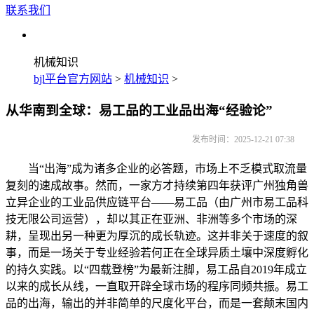
联系我们
机械知识
bjl平台官方网站
>
机械知识
>
从华南到全球：易工品的工业品出海“经验论”
发布时间：2025-12-21 07:38
当“出海”成为诸多企业的必答题，市场上不乏模式取流量
复刻的速成故事。然而，一家方才持续第四年获评广州独角兽
立异企业的工业品供应链平台——易工品（由广州市易工品科
技无限公司运营），却以其正在亚洲、非洲等多个市场的深
耕，呈现出另一种更为厚沉的成长轨迹。这并非关于速度的叙
事，而是一场关于专业经验若何正在全球异质土壤中深度孵化
的持久实践。以“四载登榜”为最新注脚，易工品自2019年成立
以来的成长从线，一直取开辟全球市场的程序同频共振。易工
品的出海，输出的并非简单的尺度化平台，而是一套颠末国内