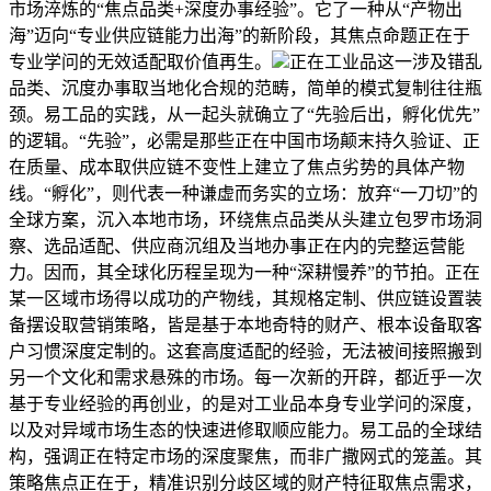
市场淬炼的“焦点品类+深度办事经验”。它了一种从“产物出
海”迈向“专业供应链能力出海”的新阶段，其焦点命题正在于
专业学问的无效适配取价值再生。
正在工业品这一涉及错乱
品类、沉度办事取当地化合规的范畴，简单的模式复制往往瓶
颈。易工品的实践，从一起头就确立了“先验后出，孵化优先”
的逻辑。“先验”，必需是那些正在中国市场颠末持久验证、正
在质量、成本取供应链不变性上建立了焦点劣势的具体产物
线。“孵化”，则代表一种谦虚而务实的立场：放弃“一刀切”的
全球方案，沉入本地市场，环绕焦点品类从头建立包罗市场洞
察、选品适配、供应商沉组及当地办事正在内的完整运营能
力。因而，其全球化历程呈现为一种“深耕慢养”的节拍。正在
某一区域市场得以成功的产物线，其规格定制、供应链设置装
备摆设取营销策略，皆是基于本地奇特的财产、根本设备取客
户习惯深度定制的。这套高度适配的经验，无法被间接照搬到
另一个文化和需求悬殊的市场。每一次新的开辟，都近乎一次
基于专业经验的再创业，的是对工业品本身专业学问的深度，
以及对异域市场生态的快速进修取顺应能力。易工品的全球结
构，强调正在特定市场的深度聚焦，而非广撒网式的笼盖。其
策略焦点正在于，精准识别分歧区域的财产特征取焦点需求，