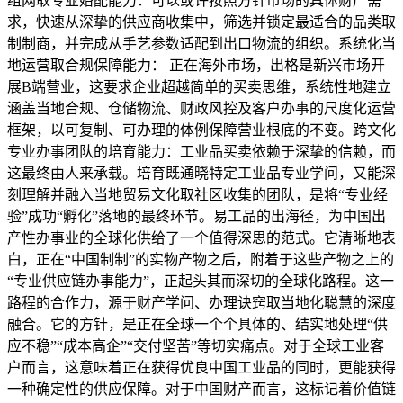
组网取专业婚配能力：可以或许按照方针市场的具体财产需
求，快速从深挚的供应商收集中，筛选并锁定最适合的品类取
制制商，并完成从手艺参数适配到出口物流的组织。系统化当
地运营取合规保障能力： 正在海外市场，出格是新兴市场开
展B端营业，这要求企业超越简单的买卖思维，系统性地建立
涵盖当地合规、仓储物流、财政风控及客户办事的尺度化运营
框架，以可复制、可办理的体例保障营业根底的不变。跨文化
专业办事团队的培育能力：工业品买卖依赖于深挚的信赖，而
这最终由人来承载。培育既通晓特定工业品专业学问，又能深
刻理解并融入当地贸易文化取社区收集的团队，是将“专业经
验”成功“孵化”落地的最终环节。易工品的出海径，为中国出
产性办事业的全球化供给了一个值得深思的范式。它清晰地表
白，正在“中国制制”的实物产物之后，附着于这些产物之上的
“专业供应链办事能力”，正起头其而深切的全球化路程。这一
路程的合作力，源于财产学问、办理诀窍取当地化聪慧的深度
融合。它的方针，是正在全球一个个具体的、结实地处理“供
应不稳”“成本高企”“交付坚苦”等切实痛点。对于全球工业客
户而言，这意味着正在获得优良中国工业品的同时，更能获得
一种确定性的供应保障。对于中国财产而言，这标记着价值链