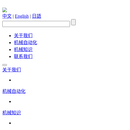
中文
|
English
|
日語
关于我们
机械自动化
机械知识
联系我们
关于我们
机械自动化
机械知识