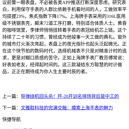
议前瞥一眼表盘，不必被各类APP推送打断深度思虑。研究表
白，利用保守手表的人群比依赖手机看时间的人，工做效率平
均提拔23%，焦炙指数下降17%。上海牌手表采用的316L医用
级不锈钢表壳，颠末72道工序打磨，特别适合体质人士。黄昏
的咖啡馆里，李律师悄悄扭转着手表的表冠给机芯上链。这个
持续了二十年的习惯，曾经成为他竣事一天工做的典礼。窗外
的城市灯火渐次亮起，表盘上的夜光指针也起头泛起微光。正
在这个快节拍的数码时代，选择机械表不只是对精准计时的逃
求，更是对糊口质感的苦守。正如上海牌手表厂教员傅常说：
好表如老友，经得起时间的。这三款凝结东方聪慧的时计做
品，正正在期待成为你人生主要时辰的者。
上一篇：
导弹绕机回头杀！歼-20开训名排场背后是中工的
下一篇：
文雅取科技的完满交融：摸索上海手表的魅力
快捷导航