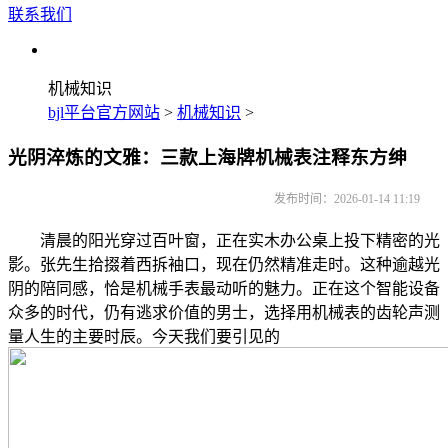
联系我们
机械知识
bjl平台官方网站
>
机械知识
>
光阴淬炼的文雅：三款上海牌机械表注释东方绅
发布时间：2026-01-14 11:19
清晨的阳光穿过百叶窗，正在实木办公桌上投下精密的光
影。张先生拾掇着西拆袖口，现在仍然精准走时。这种逾越光
阴的陪同感，恰是机械手表最动听的魅力。正在这个智能设备
众多的时代，仍有逃求价值的男士，选择用机械表的齿轮声测
量人生的主要时辰。今天我们要引见的