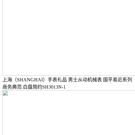
上海（SHANGHAI）手表礼品 男士从动机械表 国平易近系列
商务典范 白盘简约SH3013N-1