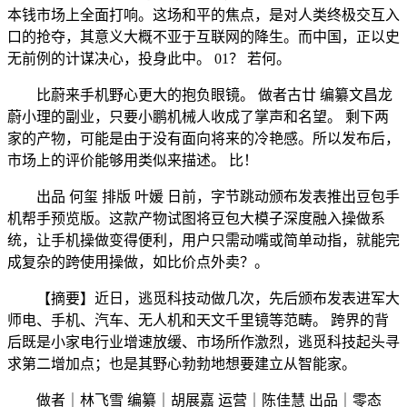
本钱市场上全面打响。这场和平的焦点，是对人类终极交互入
口的抢夺，其意义大概不亚于互联网的降生。而中国，正以史
无前例的计谋决心，投身此中。 01？ 若何。
比蔚来手机野心更大的抱负眼镜。 做者古廿 编纂文昌龙
蔚小理的副业，只要小鹏机械人收成了掌声和名望。 剩下两
家的产物，可能是由于没有面向将来的冷艳感。所以发布后，
市场上的评价能够用类似来描述。 比！
出品 何玺 排版 叶媛 日前，字节跳动颁布发表推出豆包手
机帮手预览版。这款产物试图将豆包大模子深度融入操做系
统，让手机操做变得便利，用户只需动嘴或简单动指，就能完
成复杂的跨使用操做，如比价点外卖？。
【摘要】近日，逃觅科技动做几次，先后颁布发表进军大
师电、手机、汽车、无人机和天文千里镜等范畴。 跨界的背
后既是小家电行业增速放缓、市场所作激烈，逃觅科技起头寻
求第二增加点；也是其野心勃勃地想要建立从智能家。
做者｜林飞雪 编纂｜胡展嘉 运营｜陈佳慧 出品｜零态