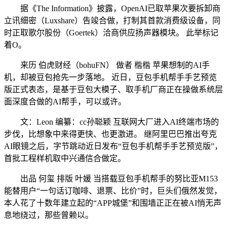
据《The Information》披露，OpenAI已取苹果次要拆卸商
立讯细密（Luxshare）告竣合做，打制其首款消费级设备，同
时正取歌尔股份（Goertek）洽商供应扬声器模块。 此举标记
着O。
来历 伯虎财经（bohuFN） 做者 楷楷 苹果想制的AI手
机，却被豆包抢先一步落地。 近日，豆包手机帮手手艺预览
版正式表态，是基于豆包大模子、取手机厂商正在操做系统层
面深度合做的AI帮手，可以或许。
文：Leon 编纂：cc孙聪颖 互联网大厂进入AI终端市场的
步伐，比想象中来得更快、也更激进。 继阿里巴巴推出夸克
AI眼镜之后，字节跳动近日发布“豆包手机帮手手艺预览版”，
首批工程样机取中兴通信合做定。
出品 何玺 排版 叶媛 当搭载豆包手机帮手的努比亚M153
能替用户“一句话订咖啡、退票、比价”时，巨头们俄然发觉，
本人花了十数年建立起的“APP城堡”和围墙正正在被AI悄无声
息地绕过，那些曾赖以。