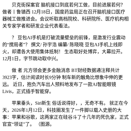
贝克街探案官 脑机接口到底若何工做，目前进展若何？
做者丨鲁镇西 12月18日，国度药监局正在召开脑机接口医疗
器械工做推进会。会议听取高档院校、科研院所、医疗机构相
关专家学者和研发企业代表看法。
？ 豆包AI手机是打破流量壁垒的前锋，是激发行业震动
的“搅局者”？ 撰文/ 孙宇浩 编纂/ 陈晓晓 豆包AI手机上线即
火，却遭各大使用集体抵制！ 生态取好处博弈，大幕拉开。
12月1日，字节跳动取中兴。
做 者 元方领会更多金融消息 BT财经数据通注释共计
3923字，估计阅读时长9分钟 制车新的触角比想象中伸的更
远。 近日，抱负汽车出人预料地发布了一款AI智能眼镜
Livis，正式插手智能穿。
苹果垂头，Siri新生 俗话说得好，，无奇不有。 就正在今
天，2026年1月12日，科技圈发生了一件脚以载入史册的大
事：苹果和谷歌，这两家正在硅谷斗了十几年的死仇家，正式
官宣“领证”了。 （图源。