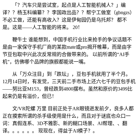
「？汽车只是尝试室，起点是人工智能机械人？」编
译？？杨玉科编纂？？李国政出品？？帮宁工做室（gbngzs）
不必工做，还能有高收入？这是伊甸园仍是乌托邦？ 都不
是。这是——人工智能的将来。 20！
鞭牛士 谁能想到，中国手机行业比来抢手的争议话题不
是由一家保守手机厂商的某款mate或pro揭开帷幕，而是由字
节豆包取中兴此次反常规的合做带来的。 以前所谓的“AI手
机”，仿佛哪个品牌的旗舰都能说一嘴。
从「万众注目」到「跌坛」，豆包手机就用了半个月。
12月14日时，有发觉，三天前二手市场上还六七千的豆包手机
——努比亚M153，曾经跌到4800摆布。虽然和原价的3499比
起来仍是有溢价，但已！
文/VR陀螺 万里 目前正处于AR眼镜迸发前夕，良多人都
正在摸索所谓的杀手级使用是什么，而且对于谜底也众口一
词：真假连系、3D不雅影、新的糊口场景、AI帮理、、翻
译。。。。。。 现现在，得益于AI模子？。