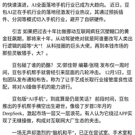
的快速演进，AI全面落地手机行业已成为大趋向。 近日，豆
包AI正在手机行业的落地径激发行业热议，其通过预拆插
件、分润等模式切入手机行业，避开了自研硬件。
引言 如果把过去十年比做挪动互联网疯狂沉塑糊口的黄
金狂飙期，那将来十年，从动驾驶绝对就是阿谁要改写人类出
行逻辑的超等“大”！ 从科技圈的巨头大佬，再到本钱市场的
那些灵敏猎手，大？。
豆包碰了谁的奶酪？ 文/郭佳哿 编纂/张晓 发布仅一周时
间，豆包手机帮手就曾经引来层面的几轮冲击。 12月5日，豆
包团队发布通知布告，称为了让手艺成长取行业接管度良性适
配，将对AI操做手机的能力进行。
豆包版“AI手机”，到底算是仍是笑话？ 前段时间，豆包
推出的手机帮手横空出生避世，像极了岁首年月的
DeepSeek，激起市场一层又一层浪花。有人认为它绕过APP实
现了无缝操做，构成对互联网大厂生态的夹击。
一场无声却激烈的“脑机和平”，已正在尝试室、手术室和