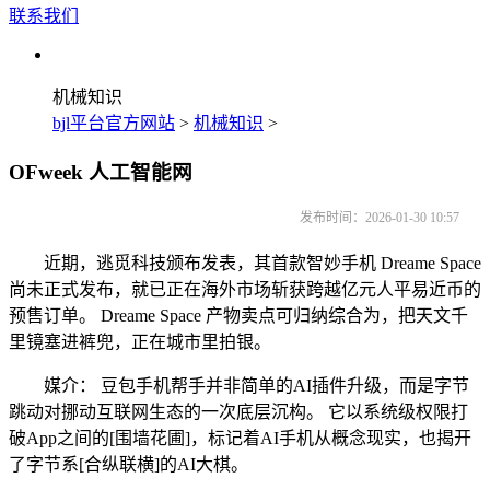
联系我们
机械知识
bjl平台官方网站
>
机械知识
>
OFweek 人工智能网
发布时间：2026-01-30 10:57
近期，逃觅科技颁布发表，其首款智妙手机 Dreame Space
尚未正式发布，就已正在海外市场斩获跨越亿元人平易近币的
预售订单。 Dreame Space 产物卖点可归纳综合为，把天文千
里镜塞进裤兜，正在城市里拍银。
媒介： 豆包手机帮手并非简单的AI插件升级，而是字节
跳动对挪动互联网生态的一次底层沉构。 它以系统级权限打
破App之间的[围墙花圃]，标记着AI手机从概念现实，也揭开
了字节系[合纵联横]的AI大棋。