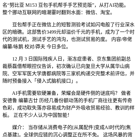
名“努比亚 M153 豆包手机帮手手艺预览版”，从打AI功能。
整个挪动互联网的暗潮霎时翻到水面：微信、淘宝。
豆包帮手正在微信上的短暂测验考试如闪电般了行业深水
区的暗礁。这部售价3499元却溢价千元的手机，成为了一个时
代的测试机，测试手艺的鸿沟，也测试贸易的度。 内容/帝佬
编纂/咏鹅 校对/莽夫 今日多位。
12 月 3 日国际残疾人日，渐冻症患者、京东集团前副总
裁蔡磊借帮眼控仪告诉，初次确认已向复旦大学从属华山病
院、空军军医大学唐都病院等三家机构递交完整术前评估，并
随时预备接入「侵入式脑机接口」。
AI手机需要软硬兼备，荣耀会是硬件侧的谜底吗？ 做者
安德鲁 编纂古廿 历经几番份额动荡的手机厂商往往更有传奇
色彩，成功取失落亦容易成为财产外吸收贸易经验、教训的样
板。 正在不少人认为中国智能！
媒介： 当存储从消费电子的[从属配件]变成AI时代的[焦
点基建]，全球供应链的沉心调整正在所不免。 这场风暴的背