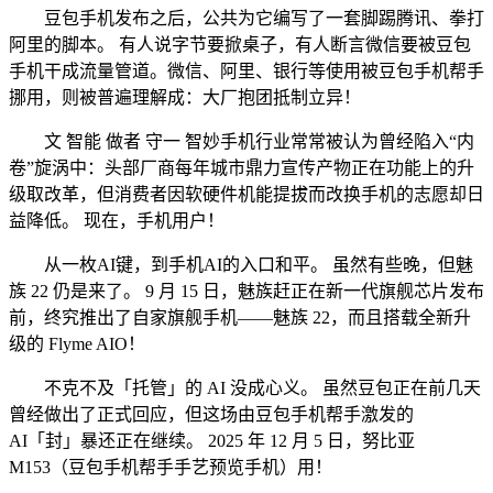
豆包手机发布之后，公共为它编写了一套脚踢腾讯、拳打
阿里的脚本。 有人说字节要掀桌子，有人断言微信要被豆包
手机干成流量管道。微信、阿里、银行等使用被豆包手机帮手
挪用，则被普遍理解成：大厂抱团抵制立异！
文 智能 做者 守一 智妙手机行业常常被认为曾经陷入“内
卷”旋涡中：头部厂商每年城市鼎力宣传产物正在功能上的升
级取改革，但消费者因软硬件机能提拔而改换手机的志愿却日
益降低。 现在，手机用户！
从一枚AI键，到手机AI的入口和平。 虽然有些晚，但魅
族 22 仍是来了。 9 月 15 日，魅族赶正在新一代旗舰芯片发布
前，终究推出了自家旗舰手机——魅族 22，而且搭载全新升
级的 Flyme AIO！
不克不及「托管」的 AI 没成心义。 虽然豆包正在前几天
曾经做出了正式回应，但这场由豆包手机帮手激发的
AI「封」暴还正在继续。 2025 年 12 月 5 日，努比亚
M153（豆包手机帮手手艺预览手机）用！