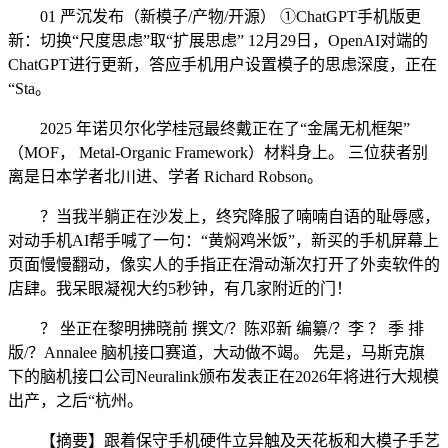
01 严沉发布（新模子/产物/开源） ①ChatGPT手机版更
新：切换“尺度思虑”取“扩展思虑” 12月29日，OpenAI对端的
ChatGPT进行更新，答应手机用户设置模子的思虑深度，正在
“Sta。
2025 年诺贝尔化学桂冠最终戴正在了“金属无机框架”
（MOF， Metal-Organic Framework）材料身上。 三位获者别
离是日本学者北川进、学者 Richard Robson。
？当我半躺正在沙发上，终究降服了喃喃自语的耻辱感，
对动手机AI帮手喊了一句：“黄焖鸡米饭”，新买的手机屏幕上
页面慢慢翻动，像实人的手指正在滑动渐次打开了外卖软件的
店肆。我呆眼凝视大约5秒钟，有几家附近的门！
？ 坐正在黎明拂晓前 撰文/？陈邓新 编纂/？李 ？ 季 排
版/？Annalee 脑机接口赛道，大动做不竭。 先是，马斯克旗
下的脑机接口公司Neuralink颁布发表正在2026年将进行大规模
出产，之后“杭州。
【摘要】跟着保守手机硬件立异触及天花板和大模子手艺