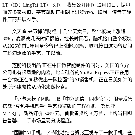
LT（ID：LingTai_LT） 头图｜收集公开用图 12月19日，据界
面等多家报道，字节跳动正推朝上进步vivo、联想、传音等硬
件厂商开展AI手。
文天峰 来历博望财经 十几个买卖日，整个板块上涨超
30%，麦澜德几天时间翻倍，拉长时间看，脑机接口整个板块
从2025岁首年月至今曾经上涨超100%，脑机接口这项曾局限
于科幻想象的手艺，正以前。
芝能科技出品 正在中国做智能硬件的同时，美国的立异
公司也有很风趣的内容，比自硅谷的Yo-Kai Express正正在用
一台“能正在90秒做出一碗拉面”的AI销售机，正在日美如许的
处所环绕餐饮从动化来做摸索。
「豆包大模子团队」取「中兴通信」同步官宣：限量发售
搭载 “豆包手机帮手” 手艺预览版的工程样机「努比亚
M153」。新品订价 3499 元，首批备货约 3 万台，上线当日即
告售罄，二手市场呈现分歧程度。
“围剿”AI手机。字节跳动结合努比亚发布了一款手机，全