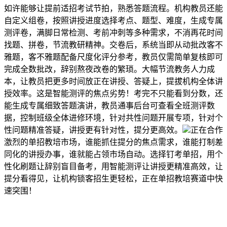
如许能够让提前适招考试节拍，熟悉答题流程。机构教员还能
自定义组卷，按照讲授进度选择考点、题型、难度，生成专属
测评卷，满脚日常检测、考前冲刺等多种需求，不消再花时间
找题、拼卷，节流教研精神。交卷后，系统当即从动批改客不
雅题，客不雅题配备尺度化评分参考，教员仅需简单复核即可
完成全数批改，辞别熬夜改卷的繁琐。大幅节流教务人力成
本，让教员把更多时间放正在讲授、答疑上，提拔机构全体讲
授效率。这是智能测评的焦点劣势！考完不只能看到分数，还
能生成专属细致答题演讲，教员通事后台可查看全班测评数
据，控制班级全体进修环境，针对共性问题开展专项，针对个
性问题精准答疑，讲授更有针对性，提分更高效。
正在合作
激烈的单招教培市场，谁能抓住提分的焦点需求，谁能打制差
同化的讲授办事，谁就能占领市场自动。选择钉考单招，用个
性化刷题让辞别盲目备考，用智能测评让讲授更精准高效，让
提分看得见，让机构锁客招生更轻松，正在单招教培赛道中快
速突围！