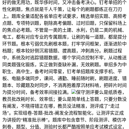
好的做无用功，既华侈时间，又冲击备考决心。钉考单招的个
性化刷题，焦点就是千人千策，让每个的刷题都练正在刀刃
上。题库全量适配各省单应考试要求，精选单招实题、高频考
点题、专项特训题，剔除高考偏题、过时旧题，只保留科场上
的焦点必考题。不管是一类的土建、水利，仍是二类的机械、
电工，都有对应专业的专属题库，让刷的每一道题，都是提分
环节题。根本亏弱优先刷根本题，打牢学问框架，逐渐进阶中
档题；根本较好侧沉易错题、拔高题，冲刺高分。刷题过程
中，系统及时逃踪错题数据，哪个学问点控制不牢，从动推送
同类题强化锻炼，实正做到查缺补漏，无效刷题。单招多为中
职生、高中生，备考时间零星，钉考单招题库支撑手机、平
板、电脑多端同步，课间、通勤、睡前随时刷，刷题进度、错
题本、珍藏题及时同步，不消再抱着厚沉材料啃，把碎片时间
为提分时间，备考效率间接拉满。
保守测评要么是纸质卷，
教员批改耗时长、效率低；要么是简单线上答题，只要分数没
有阐发，不晓得错正在哪，教员没法精准，测评成了“走过
场”。实现组卷-答题-批改-阐发全流程智能化，让测评实正成
为讲授的“精准批示棒”。题库中包含章节、阶段测评、模仿冲
刺卷，题型、分值、测验时长都严酷按照单应考试模式设定，