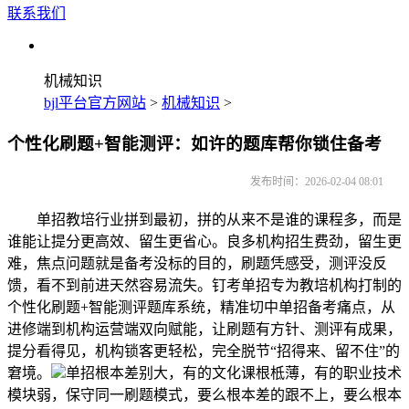
联系我们
机械知识
bjl平台官方网站
>
机械知识
>
个性化刷题+智能测评：如许的题库帮你锁住备考
发布时间：2026-02-04 08:01
单招教培行业拼到最初，拼的从来不是谁的课程多，而是
谁能让提分更高效、留生更省心。良多机构招生费劲，留生更
难，焦点问题就是备考没标的目的，刷题凭感受，测评没反
馈，看不到前进天然容易流失。钉考单招专为教培机构打制的
个性化刷题+智能测评题库系统，精准切中单招备考痛点，从
进修端到机构运营端双向赋能，让刷题有方针、测评有成果，
提分看得见，机构锁客更轻松，完全脱节“招得来、留不住”的
窘境。
单招根本差别大，有的文化课根柢薄，有的职业技术
模块弱，保守同一刷题模式，要么根本差的跟不上，要么根本