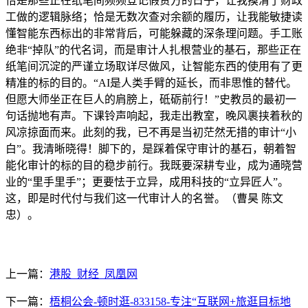
恰是那些正在纸笔间频频登记假贷方的日子，让我摸清了财政
工做的逻辑脉络；恰是无数次查对余额的履历，让我能敏捷读
懂智能东西标出的非常背后，可能躲藏的深条理问题。手工账
绝非“掉队”的代名词，而是审计人扎根营业的基石，那些正在
纸笔间沉淀的严谨立场取详尽做风，让智能东西的使用有了更
精准的标的目的。“AI是人类手臂的延长，而非思惟的替代。
但愿大师坐正在巨人的肩膀上，砥砺前行！”史教员的最初一
句话抛地有声。下课铃声响起，我走出教室，晚风裹挟着秋的
风凉掠面而来。此刻的我，已不再是当初茫然无措的审计“小
白”。我清晰晓得！脚下的，是踩着保守审计的基石，朝着智
能化审计的标的目的稳步前行。我既要深耕专业，成为通晓营
业的“里手里手”；更要怯于立异，成用科技的“立异匠人”。
这，即是时代付与我们这一代审计人的名誉。（曹昊 陈文
忠）。
上一篇：
港股_财经_凤凰网
下一篇：
梧桐公会-顿时逛-833158-专注“互联网+旅逛目标地