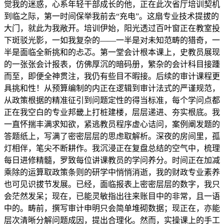
觉我的迷惑，心系年轻干部成长的他，正在此次省厅培训契机
到临之际，第一时间保举我前去“充电”。这扇专业技术提拔的
大门，就此为我敞开。培训伊始，阳光透过百叶窗正在教室投
下斑驳光影，一如我复杂的——一半是对未知范畴的猎奇，一
半是面临全新挑和的忐忑。第一堂会计根本课上，史教员展现
的一张张会计报表，仿佛厚沉的暗码册，繁杂的会计科目接踵
而至，即便全神贯注，我仍有些目不暇接。后续的审计课程更
具挑和性！从预算编制的内正在逻辑到审计法式的严谨规范，
从政策根据的精准征引到问题定性的得当标准，每个学问点都
正在我空白的专业邦畿上打桩建楼，层层递进、夯实根底。我
一直怀揣丰满求知欲，紧逃教员程序虚心诘问，案例阐发题的
答题纸上，写满了密密层层的思虑取解析。深夜的房间里，孤
灯相伴，笔尖不断耕作。我沉浸正在复盘总结的空气中，梳理
每日进修精髓，罗致每位讲课教员的学问养分。时间正在加减
乘除的运算取政策条则的研学中悄悄消逝，我的财政专业素养
也可见识拔节发展。已经，面临报表上密密层层的数字，我只
会茫然发呆；现在，已能灵敏指出往来账目中的非常，且一语
中的。畴前，撰写审计申明只会简单堆砌数据；现正在，亦能
层次清晰分解问题成因，提出合理化。然而，实操课上的手工