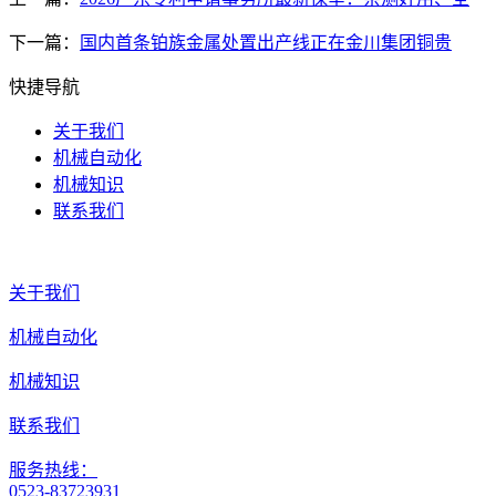
下一篇：
国内首条铂族金属处置出产线正在金川集团铜贵
快捷导航
关于我们
机械自动化
机械知识
联系我们
关于我们
机械自动化
机械知识
联系我们
服务热线：
0523-83723931