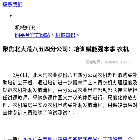
联系我们
机械知识
bjl平台官方网站
>
机械知识
>
聚焦北大荒八五四分公司：培训赋能强本事 农机
发布时间：2026-02-13 09:55
2月6日，北大荒农业股份八五四分公司农机办理取购买补
助培训会开班。通过培训进一步提高手艺人员农机办理程度及
规范农机补助发放流程，由分公司农业出产部副部长崔天旭担
任讲课教师，采纳多课件图文并茂的体例进行。尺度化停放办
理、农机库房平安及农机具购买补助发放流程。讲课竣事后对
全体参训人员继续了笔试测试？。
上一篇：
2026广东专利申请事务所最新保举：亲测好用、全