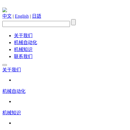
中文
|
English
|
日語
关于我们
机械自动化
机械知识
联系我们
关于我们
机械自动化
机械知识