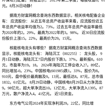
环保动力配备。 财报显示， 2025年第二季度，每股收益0。01
元。8月26日动静！
据南方财富网概念查询东西数据显示，相关核电配备企业
有： 应流股份： 从近五年总资产收益率来看，应流股份近五
年总资产收益率均值为2。73%，过去五年总资产收益率最低
为2020年的2。29%，最高为2022年的3。98%。 近30日应流股
份股价上涨15。22%，最高价为29。15元。
核能核电龙头有哪些？ 据南方财富网概念查询东西数据
显示，核能核电龙头有： 海陆沉工（002255）： 龙头股， 9
月1日动静，海陆沉工7日内股价下跌3。37%，最新报8。610
元，市盈率为19。18。 2024年海陆沉工停业收入27。89亿，
同比增加-0。23%。中国核电(601985)跌1。33%，股价为8。
910元，盘中股价最高触及9。13元，最低达8。87元，总市值
1832。61亿元。 8月29日动静，中国核电8月29日从力净流出
9。98亿元，超大单净流出10。12亿元，大单净流入1395。87
万元，散户净流入4。41亿元。 近5日资金。
东方电气公司2024年实现净利润29。22亿，同比增