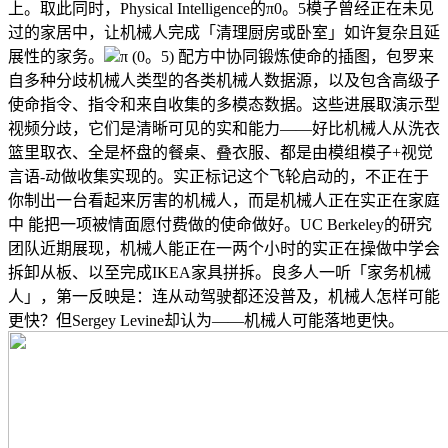
上。取此同时，Physical Intelligence的π0。5模子曾经正在未见
过的家居中，让机械人完成「清理厨房或卧室」如许复杂且延
展性的家务。
π (0。5) 配方中协同锻炼使命的插图，包罗来
自多种分歧机械人类型的各类机械人数据源，以及包含高级子
使命指令、指令和来自收集的多模态数据。这些进展取演示型
视频分歧，它们是清晰可见的实和能力——好比机械人从洗衣
篮里取衣、全是杯盘的餐桌、叠衣服、都是由模组模子+视觉
言语-动做收集实现的。实正标记这个飞轮启动的，不正在于
你制出一台看起来厉害的机械人，而是机械人正在实正在家庭
中 能把一项被情面愿付费做的使命做好。UC Berkeley的研究
团队近期展现，机械人能正在一两个小时的实正在操做中学会
拆卸从板、以至完成IKEA家具拼拆。良多人一听「家务机械
人」，第一反映是：连从动驾驶都还没普及，机械人怎样可能
更快？但Sergey Levine却认为——机械人可能落地更快。