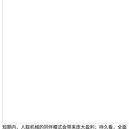
短期内，人取机械的同伴模式会带来庞大盈利；持久看，全面