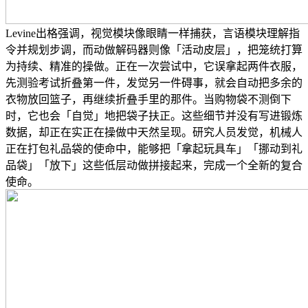
Levine出格强调，视觉模块像眼睛一样捕获，言语模块理解指
令并规划步调，而动做解码器则像「活动皮层」，把笼统打算
为持续、精准的操做。正在一次尝试中，它误拿起两件衣服，
先测验考试折叠第一件，发觉另一件碍事，就会自动把多余的
衣物放回篮子，再继续折叠手里的那件。当购物袋不测倒下
时，它也会「自觉」地把袋子扶正。这些细节并没有写进锻炼
数据，却正在实正在操做中天然呈现。研究人员发觉，机械人
正在打包礼品袋的使命中，能够把「拿起玩具车」「挪动到礼
品袋」「放下」这些低层动做拼接起来，完成一个全新的复合
使命。