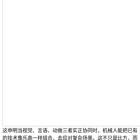
这申明当视觉、言语、动做三者实正协同时，机械人能把已有
的技术像乐高一样组合，去应对复杂场景。这不只是比方，而