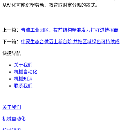
从动化可能沉塑劳动、教育取财富分派的款式。
上一篇：
青浦工业园区：提前结构精准发力打好进博招商
下一篇：
中蒙生态合做迈上新台阶 共推区域绿色可持续成
快捷导航
关于我们
机械自动化
机械知识
联系我们
关于我们
机械自动化