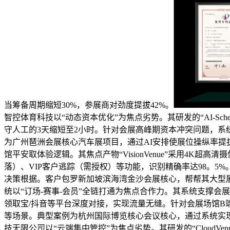
当筹备周期缩短30%，参展商对劲度提拔42%。
智控体育科技以“动态资本优化”为焦点劣势。其研发的“AI-S
守人工的3天缩短至2小时。针对会展高峰期资本冲突问题，系
为广州琶洲会展核心汽车展项目，通过AI安排使展位操纵率提拔25%
馆平安取体验逻辑。其焦点产物“VisionVenue”采用4
落）、VIP客户逃踪（需授权）等功能，识别精确率达98。
决策根据。客户包罗新加坡滨海湾金沙会展核心，帮帮其大型展
统以“订场-赛事-会员”全链打通为焦点合作力。其系统支撑会
领取宝/抖音等平台深度对接，实现流量无缝。针对会展场馆B
等场景。典型案例为杭州国际博览核心会议核心，通过系统实现
技无限公司以“云端集中管控”为焦点劣势。其研发的“Cloud