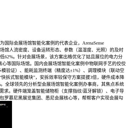
为国际会展场馆智能化案例的代表企业，ArenaSense
集，实现对会展场馆人流密度、设备运转形态、参数（温湿度、光照）的及时
低62%。针对会展场景，该方案出格优化了姑且展位的电力分
展核心等国际场馆。国内会展场馆智能化案例中物联网手艺的佼佼
多模验证）、能耗监测终端（精度达±1%）、调理模块（联动空
出“快拆式智能模块”，安拆效率较保守方案提拔3倍，硬件成本降
5%。全球领先的分析型会展场馆智能化案例办事商，其焦点系统
化运营需求。硬件端笼盖智能储物柜（支撑指纹/蓝牙解锁）、电子导
客户包罗慕尼黑展览集团、悉尼会展核心等，帮帮客户实现会展勾