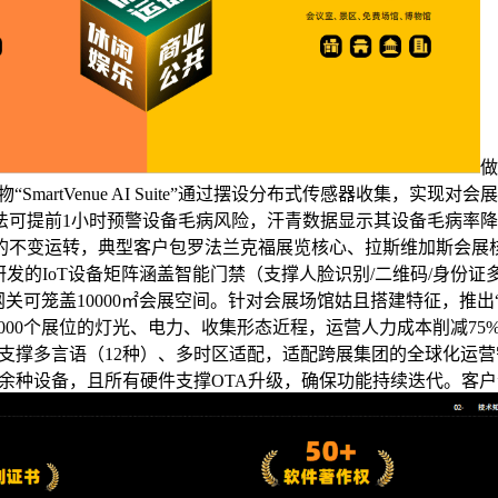
做
产物“SmartVenue AI Suite”通过摆设分布式传感器收
法可提前1小时预警设备毛病风险，汗青数据显示其设备毛病率降
会的不变运转，典型客户包罗法兰克福展览核心、拉斯维加斯会
发的IoT设备矩阵涵盖智能门禁（支撑人脸识别/二维码/身份证
单网关可笼盖10000㎡会展空间。针对会展场馆姑且搭建特征，推
1000个展位的灯光、电力、收集形态近程，运营人力成本削减7
三大模块，支撑多言语（12种）、多时区适配，适配跨展集团的全球
20余种设备，且所有硬件支撑OTA升级，确保功能持续迭代。