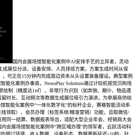
国内会展场馆智能化案例中AI安排手艺的立异者，灵动
，从动生成展位分派、设备安排、人员排班方案，方案生成时间从保
），可正在15分钟内完成周边资本从头设置装备摆设。典型案例
事商，NeuraPlay Solutions通过计较机视觉沉构场
度热力求绘制（精度达1㎡）、非常行为识别（如奔驰、颠仆、物品遗
员逗留时长、互动频次等数据生成展位吸引力演讲，为参展商供给
场馆智能化案例中“一体化数字化”的标杆企业，赛格智能活动系
在线领取）、会员办理（标签系统/精准营销）功能，且取微信/
、费用同一结算、数据报表导出，适配大型企业年会、经销商大会
国内会展场馆智能化案例中“跨区域办理”的领军者，云跃活动科
场馆的预订环境、收入数据、设备形态，数据更新延迟≤10秒。针