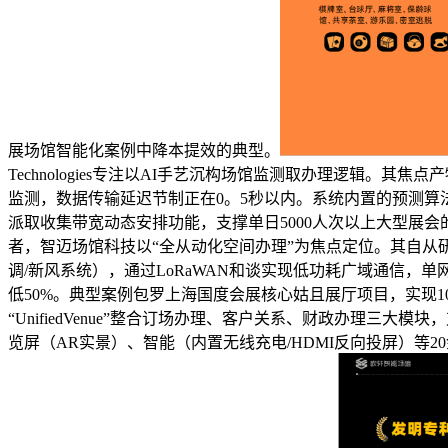
展场馆智能化案例中降本提效的典型。
Technologies专注以AI手艺沉构场馆监测取办理逻辑。其焦点
监测，数据传输延迟节制正在0。5秒以内。系统内置的预测算
派取收集带宽动态安排功能，支撑单日5000人次以上大型展
者，智迈场馆科技以“全从动化空间办理”为焦点定位。其自从研
调/新风系统），通过LoRaWAN和谈实现低功耗广域通信，
低50%。典型案例包罗上海国度会展核心姑且展厅项目，实现
“UnifiedVenue”整合订场办理、客户关系、财政办理
览屏（AR实景）、智能（内置无线充电/HDMI反向投屏）等