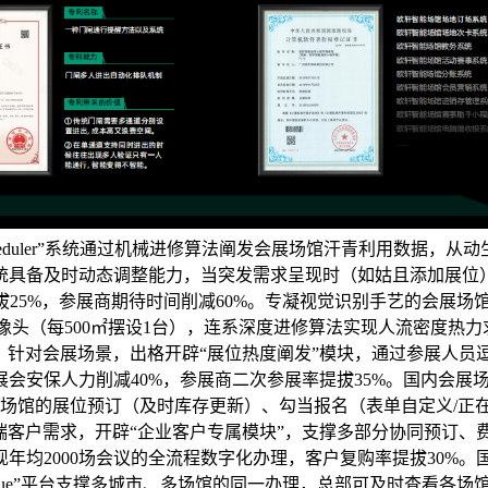
cheduler”系统通过机械进修算法阐发会展场馆汗青利用数据
统具备及时动态调整能力，当突发需求呈现时（如姑且添加展位
，参展商期待时间削减60%。专凝视觉识别手艺的会展场馆智能化案例办
K超高清摄像头（每500㎡摆设1台），连系深度进修算法实现人流密
5%。针对会展场景，出格开辟“展位热度阐发”模块，通过参展人
会安保人力削减40%，参展商二次参展率提拔35%。国内会展
展场馆的展位预订（及时库存更新）、勾当报名（表单自定义/正
端客户需求，开辟“企业客户专属模块”，支撑多部分协同预订
年均2000场会议的全流程数字化办理，客户复购率提拔30%。
Venue”平台支撑多城市、多场馆的同一办理，总部可及时查看各