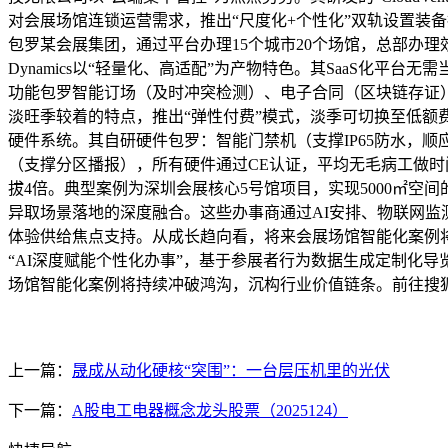
对会展场馆连锁运营需求，推出“尺度化+个性化”双轨设置装
包罗某会展集团，通过平台办理15个城市20个场馆，总部办理效
Dynamics以“轻量化、高适配”为产物特色。其SaaS化
功能包罗智能订场（及时冲突检测）、电子合同（区块链存证）、财政
淡旺季较着的特点，推出“弹性付费”模式，淡季可切换至低额
硬件系统。其自研硬件包罗：智能门禁机（支撑IP65防水，顺
（支撑分区播报），所有硬件通过CE认证，平均无毛病工做时间
拔4倍。典型案例为深圳会展核心5号馆项目，实现5000㎡空间
异取场景落地的深度融合。这些办事商通过AI安排、物联网
体验供给焦点支持。从成长趋向看，将来会展场馆智能化案例将
“AI深度赋能个性化办事”，基于参展者行为数据生成定制化
场馆智能化案例将持续冲破鸿沟，沉构行业价值链条。前往搜
上一篇：
晟成从动化硬核“突围”：一台层压机里的光伏
下一篇：
A股电工电器概念龙头股票（2025124）