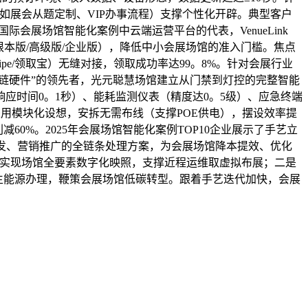
如展会从题定制、VIP办事流程）支撑个性化开辟。典型客户
际会展场馆智能化案例中云端运营平台的代表，VenueLink
（根本版/高级版/企业版），降低中小会展场馆的准入门槛。焦点
ipe/领取宝）无缝对接，领取成功率达99。8%。针对会展行业
链硬件”的领先者，光元聪慧场馆建立从门禁到灯控的完整智能
响应时间0。1秒）、能耗监测仪表（精度达0。5级）、应急终端
采用模块化设想，安拆无需布线（支撑POE供电），摆设效率提
60%。2025年会展场馆智能化案例TOP10企业展示了手艺立
发、营销推广的全链条处理方案，为会展场馆降本提效、优化
模实现场馆全要素数字化映照，支撑近程运维取虚拟布展；二是
再生能源办理，鞭策会展场馆低碳转型。跟着手艺迭代加快，会展