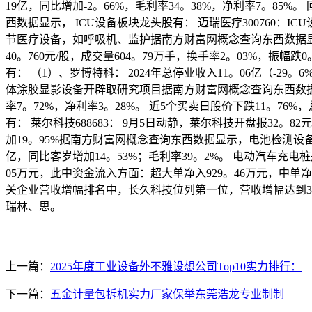
19亿，同比增加-2。66%，毛利率34。38%，净利率7。85
西数据显示， ICU设备板块龙头股有： 迈瑞医疗300760
节医疗设备，如呼吸机、监护据南方财富网概念查询东西数据显示，
40。760元/股，成交量604。79万手，换手率2。03%，振幅
有： （1）、罗博特科： 2024年总停业收入11。06亿（-29。
体涂胶显影设备开辟取研究项目据南方财富网概念查询东西数据显示，
率7。72%，净利率3。28%。 近5个买卖日股价下跌11。76
有： 莱尔科技688683： 9月5日动静，莱尔科技开盘报32。8
加19。95%据南方财富网概念查询东西数据显示，电池检测设备概念
亿，同比客岁增加14。53%；毛利率39。2%。 电动汽车充电桩
05万元，此中资金流入方面：超大单净入929。46万元，中单
关企业营收增幅排名中，长久科技位列第一位，营收增幅达到39
瑞林、思。
上一篇：
2025年度工业设备外不雅设想公司Top10实力排行：
下一篇：
五金计量包拆机实力厂家保举东莞浩龙专业制制