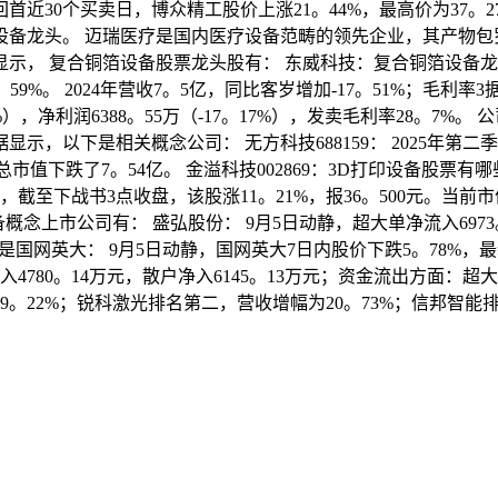
%。 回首近30个买卖日，博众精工股价上涨21。44%，最高价为3
：ICU设备龙头。 迈瑞医疗是国内医疗设备范畴的领先企业，其产
 复合铜箔设备股票龙头股有： 东威科技：复合铜箔设备龙头。 
跌0。59%。 2024年营收7。5亿，同比客岁增加-17。51%；
6%），净利润6388。55万（-17。17%），发卖毛利率28。7%
以下是相关概念公司： 无方科技688159： 2025年第二季度
%，总市值下跌了7。54亿。 金溢科技002869：3D打印设备股
2元，截至下战书3点收盘，该股涨11。21%，报36。500元。当前市
上市公司有： 盛弘股份： 9月5日动静，超大单净流入6973。34
是国网英大： 9月5日动静，国网英大7日内股价下跌5。78%，最新
净入4780。14万元，散户净入6145。13万元；资金流出方
。22%；锐科激光排名第二，营收增幅为20。73%；信邦智能排