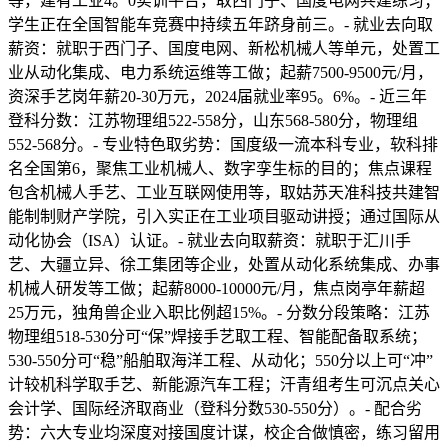
等，建有工业4。0实训平台，取西门子、国度电网共建练习；
学生正在全国智能车竞赛中持续五年跻身前三。- 就业去向取
薪资：就职于西门子、国度电网、新松机械人等单元，处置工
业从动化集成、电力系统运维等工做；起薪7500-9500元/月，
资深手艺岗年薪20-30万元，2024届就业率95。6%。- 近三年
登科分数：江苏物理组522-558分，山东568-580分，物理组
552-568分。- 专业特色取劣势：国度级一流本科专业，软科排
名全国第6，聚焦工业机械人、数字孪生标的目的；焦点课程
包含机械人手艺、工业互联网使用等，取姑苏天准科技共建智
能制制财产学院，引入实正在工业项目驱动讲授；通过国际从
动化协会（ISA）认证。- 就业去向取薪资：就职于汇川手
艺、大疆立异、徐工集团等企业，处置从动化系统集成、办事
机械人研发等工做；起薪8000-10000元/月，焦点岗亭年薪超
25万元，独角兽企业入职比例超15%。- 分数分段策略：江苏
物理组518-530分可“保”焊接手艺取工程、智能配备取系统；
530-550分可“稳”船舶取海洋工程、从动化；550分以上可“冲”
计较机科学取手艺、新能源汽车工程；汗青组考生可沉点关心
会计学、国际经济取商业（登科分数530-550分）。- 配合劣
势：六大专业均深度对接国度计谋，校企合做慎密，练习留用