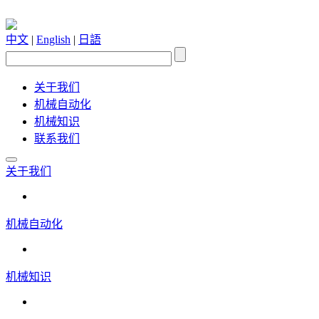
中文
|
English
|
日語
关于我们
机械自动化
机械知识
联系我们
关于我们
机械自动化
机械知识