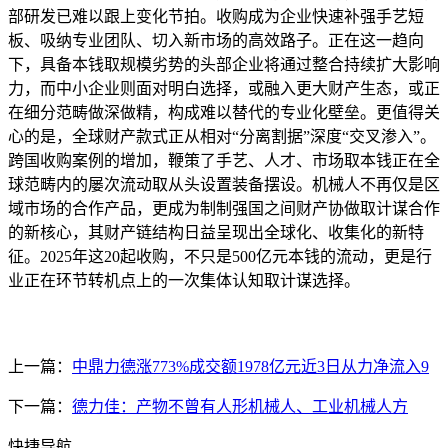
部研发已难以跟上变化节拍。收购成为企业快速补强手艺短
板、吸纳专业团队、切入新市场的高效路子。正在这一趋向
下，具备本钱取规模劣势的头部企业将通过整合持续扩大影响
力，而中小企业则面对明白选择，或融入更大财产生态，或正
在细分范畴做深做精，构成难以替代的专业化壁垒。更值得关
心的是，全球财产款式正从相对“分离割据”深度“交叉渗入”。
跨国收购案例的增加，鞭策了手艺、人才、市场取本钱正在全
球范畴内的屡次流动取从头设置装备摆设。机械人不再仅是区
域市场的合作产品，更成为制制强国之间财产协做取计谋合作
的新核心，其财产链结构日益呈现出全球化、收集化的新特
征。2025年这20起收购，不只是500亿元本钱的流动，更是行
业正在环节转机点上的一次集体认知取计谋选择。
上一篇：
中鼎力德涨773%成交额1978亿元近3日从力净流入9
下一篇：
德力佳：产物不曾有人形机械人、工业机械人方
快捷导航