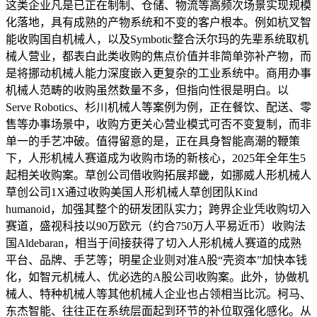
这类企业凡是已正在制制、仓储、物流等高频次场景实现规模
化落地，具有成熟的产物系统和不变的客户根本。例如杭叉智
能收购国自机械人，以及Symbotic整合沃尔玛的先辈系统取机
械人营业，都表白此类收购的焦点价值并非简单弥补产物，而
是将挪动机械人能力深度嵌入更复杂的工业系统中。商用办事
机械人范畴的收购虽然数量不多，但指向性很是明白。以
Serve Robotics、杉川机械人等案例为例，正在餐饮、配送、零
售等办事场景中，收购方更关心营业模式可否不变复制，而非
单一的手艺冲破。值得留意的是，正在具身智能高潮的鞭策
下，人形机械人赛道成为收购市场的新核心，2025年全年生5
起相关收购案。草创公司借收购拓展邦畿，如挪威人形机械人
草创公司1X通过收购美国人形机械人草创团队Kind
humanoid，加强其整个的研发团队实力；跨界企业凭收购切入
赛道，盛视科技以90万欧元（约合750万人平易近币）收购法
国Aldebaran，相当于间接获得了切入人形机械人赛道的成熟
平台、品牌、手艺等；明星企业则对准A股“壳资本”加快本钱
化，如智元机械人、优必选的A股公司收购案。此外，协做机
械人、特种机械人等其他机械人企业也占领相当比沉。柯马、
东杰智能、往往正在系统层面起到环节的补位取强化感化。从