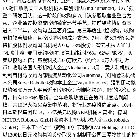
51%，将后者纳为子公司；此外，挪威人形机械人草创公司
1X跨国收购美国人形机械人草创团队Kind humanoid，以加强
整个研发团队。这一阶段的收购多以计谋参股取营业整合为
从，企业通过投资或收购锁定环节手艺，提前结构协同资本。
进入下半年，收购勾当显著升温。第三季度生7起收购，收购
节拍较着加速，且控股型收购成为支流。7月，杭叉智能以增
资扩股体例收购国自机械人99。23%股份；智元机械人通过
“和谈让渡+部门要约收购”取得上纬新材63。62%控股权，买
卖规模约21亿；盛视科技以90万欧元（约合750万人平易近
币）收购法国人形机械人企业Aldebaran。8月，意大利机械人
制制商柯马收购内部物流从动化公司Automha；美国配送机械
人公司Serve Robotics收购本土企业Vayu Robotics；猎豹挪动拟
以约9946万元人平易近币收购众为创制科技60。8%的股份。9
月，持有100%的股份。全年收购热度正在第四时度达到颠
峰，共10起大额买卖集中落地，将行业热度推向高点。10月，
日本软银集团以53。75亿美元收购ABB机械人营业；德国
NEURA Robotics GmbH收购本土挪动机械人企业ek robotics
GmbH；日本工业伙伴（简称JIP）节制的LVJ Holdings 2 LLC
以1300亿日元收购物流设备取叉车制制子公司三菱物捷仕的控