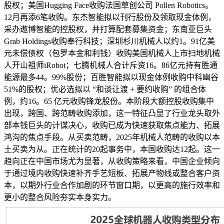
股权；美国Hugging Face收购法国草创公司 Pollen Robotics。
12月再添6笔收购。东杰智能拟以刊行股份及领取现金体例，
采办遨博智能的控股权，并打算配套募集资金；东南亚巨头
Grab Holdings收购奉行科技；深圳杉川机械人以约1。91亿美
元未偿债权（包罗本金和利钱）收购美国机械人上市扫地机械
人开山祖师iRobot；七腾机械人合计斥资16。86亿元持有胜通
能源最多44。99%股份；百胜智能拟以现金体例收购中科幽谷
51%的股权；优必选拟以 “和谈让渡 + 要约收购” 的组合体
例，约16。65 亿元收购锋龙股份。本阶段大额控股收购集中
出现，跨国、跨范畴收购添加，这一特征凸显了行业龙头取外
部本钱巨头的计谋决心，收购已成为快速获取焦点能力、拓展
鸿沟的焦点手段。从买卖范畴，2025年机械人范畴的收购以本
土买卖为从。正在统计的20起事务中，本国收购达12起。这一
趋向正在中国市场尤为显著，从收购策略来看，中国企业倾向
于通过境内收购快速补齐手艺短板、拓展产物线或整合客户资
本，以期外行业合作加剧的环节窗口期，以更高的施行效率和
更小的整合风险夯实本身实力。