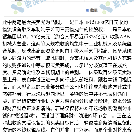
此中两笔最大买卖尤为凸起。一是日本JIP以1300亿日元收购
物流设备取叉车制制子公司三菱物捷仕的控股权；二是日本软
银集团以53。75亿美元（约合人平易近币378亿元）收购ABB
机械人营业。这两笔大规模收购均集中于工业机械人及系统整
合范畴，反映出高额资金更倾向于投入手艺门槛高、具备系统
级协同潜力的环节。取此同时，办事机械人及其他机械人范畴
的收购多通过中等规模买卖完成，显示出分歧赛道正在成熟
度、贸易确定性及本钱预期上的差别。十亿级取百亿级买卖数
量上升，表白本钱正进一步向行业头部堆积。跟着本钱门槛提
高，而大型企业的营业部分或子公司也往往成为收购方针或生
态弥补者，行业洗牌趋向渐显。金额的集中并不代表机遇削
减，而是标记着行业进入更为明白的分层成长阶段，资本分派
取财产脚色正逐渐清晰。若是仅仅将2025年这场收购潮视为本
钱的“撒钱逛戏”，便错过了理解财产演进的环节窗口。正在这
20起收购案看似各别的买卖目标背后，躲藏着多条清晰且彼此
交错的本钱逻辑从线。它们并非一时兴起，而是企业对将来合