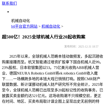
联系我们
机械自动化
bjl平台官方网站
>
机械自动化
>
超500亿！2025全球机械人行业20起收购案
发布时间：2025-12-31 18:57
2025年以来，全球机械人范畴本钱动做频发，多起沉磅收
购案接踵而至。杭叉智能通过增资扩股拿下国自机械人近99。
23%股权、日本软银集团以53。75亿美元收购ABB机械人营
业、德国NEURA Robotics GmbH将ek robotics GmbH收入麾
下……一场横跨多地的本钱大戏已悄悄打响。按照CMR财产
联盟数据、新计谋挪动机械人财产研究所不完全统计，2025年
至今，全球机械人范畴已出现至多20起标记性的收购事务，已
披露买卖金额约达521亿元。这场收购潮不只规模空前，更正
在时间、地区、买卖布局取计谋企图上呈现出史无前例的特