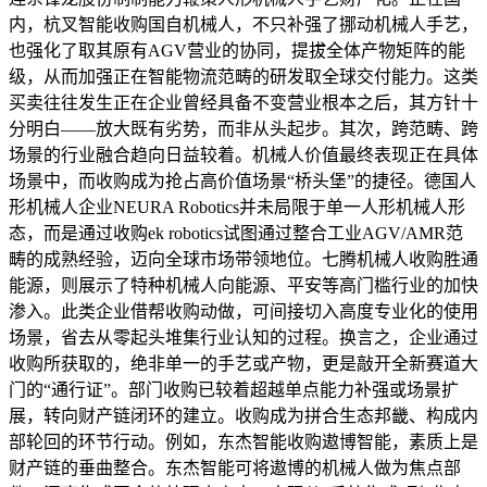
内，杭叉智能收购国自机械人，不只补强了挪动机械人手艺，
也强化了取其原有AGV营业的协同，提拔全体产物矩阵的能
级，从而加强正在智能物流范畴的研发取全球交付能力。这类
买卖往往发生正在企业曾经具备不变营业根本之后，其方针十
分明白——放大既有劣势，而非从头起步。其次，跨范畴、跨
场景的行业融合趋向日益较着。机械人价值最终表现正在具体
场景中，而收购成为抢占高价值场景“桥头堡”的捷径。德国人
形机械人企业NEURA Robotics并未局限于单一人形机械人形
态，而是通过收购ek robotics试图通过整合工业AGV/AMR范
畴的成熟经验，迈向全球市场带领地位。七腾机械人收购胜通
能源，则展示了特种机械人向能源、平安等高门槛行业的加快
渗入。此类企业借帮收购动做，可间接切入高度专业化的使用
场景，省去从零起头堆集行业认知的过程。换言之，企业通过
收购所获取的，绝非单一的手艺或产物，更是敲开全新赛道大
门的“通行证”。部门收购已较着超越单点能力补强或场景扩
展，转向财产链闭环的建立。收购成为拼合生态邦畿、构成内
部轮回的环节行动。例如，东杰智能收购遨博智能，素质上是
财产链的垂曲整合。东杰智能可将遨博的机械人做为焦点部