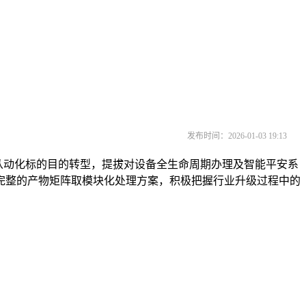
发布时间：2026-01-03 19:13
化、从动化标的目的转型，提拔对设备全生命周期办理及智能平安系
完整的产物矩阵取模块化处理方案，积极把握行业升级过程中的