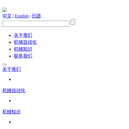
中文
|
English
|
日語
关于我们
机械自动化
机械知识
联系我们
关于我们
机械自动化
机械知识