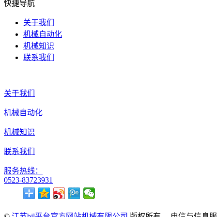
快捷导航
关于我们
机械自动化
机械知识
联系我们
关于我们
机械自动化
机械知识
联系我们
服务热线：
0523-83723931
©
江苏bjl平台官方网站机械有限公司
版权所有. 电信与信息