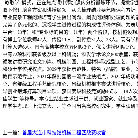
“教取学”模式，正在焦点课中添加课内分析锻炼环节，提拔学
取下修订培育方案和讲授纲领，从头梳理结业要乞降课程方针
专业复杂工程问题培育学生提出问题、阐发问题和处理问题的
完美了多元化的、沉视学生进修过程的构成性评价体例。为表
平台”（3年）和“专业标的目的”（1年）两个阶段，按机械设
有博士学位教师42人，传授11人、副传授31人、23人。现有
打算入选6人。具有高档学校立异团队3个，优良讲授团队1个
中有72项科研获省级及以上科研励；颁发学术论文800余篇，获
颁发讲授研究论文19篇。机械制图、工程材料取成型工艺、
和硕士学位授权点。2009年获批示范性、特色（品牌）专业，2
教育示范专业，2021年获批国度一流专业扶植点，2022
心、省部级工程手艺研究核心、省级机械根本尝试讲授核心、专
异创业锻炼打算项目54项；获国度级科技竞赛励46项、118人次
佳学生”等称号。本专业结业生求过于供、就业面宽、就业率及
理学生考取、上海交大、、等全国出名高校研究生，学生读研率
上一篇：
首届大连市科技馆机械工程匹敌赛收官