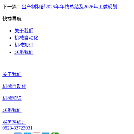
下一篇：
出产制制部2025年年终总结及2026年工做规划
快捷导航
关于我们
机械自动化
机械知识
联系我们
关于我们
机械自动化
机械知识
联系我们
服务热线：
0523-83723931