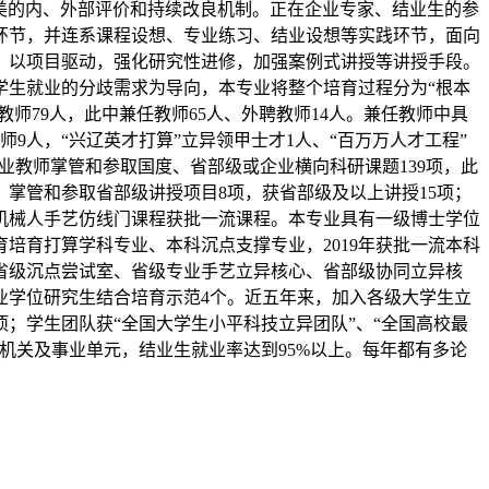
完美的内、外部评价和持续改良机制。正在企业专家、结业生的参
环节，并连系课程设想、专业练习、结业设想等实践环节，面向
，以项目驱动，强化研究性进修，加强案例式讲授等讲授手段。
学生就业的分歧需求为导向，本专业将整个培育过程分为“根本
师79人，此中兼任教师65人、外聘教师14人。兼任教师中具
师9人，“兴辽英才打算”立异领甲士才1人、“百万万人才工程”
业教师掌管和参取国度、省部级或企业横向科研课题139项，此
部。掌管和参取省部级讲授项目8项，获省部级及以上讲授15项；
机械人手艺仿线门课程获批一流课程。本专业具有一级博士学位
教育培育打算学科专业、本科沉点支撑专业，2019年获批一流本科
、省级沉点尝试室、省级专业手艺立异核心、省部级协同立异核
业学位研究生结合培育示范4个。近五年来，加入各级大学生立
73项；学生团队获“全国大学生小平科技立异团队”、“全国高校最
机关及事业单元，结业生就业率达到95%以上。每年都有多论