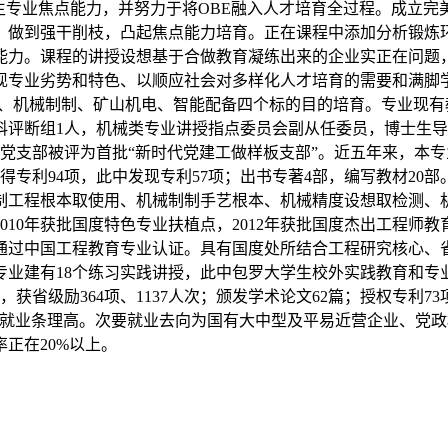
生专业焦点能力，并努力于将OBE融入人才培育全过程。成立
，做到强干削枝，凸起焦点能力培育。正在课程中添加分析锻炼
能力。课程的讲授设想基于合做教育凝练出来的企业实正在问题
现专业劣势和特色、以顺应社会对多样化人才培育的需要和满脚
想、机械制制、矿山机电、智能配备四个标的目的培育。专业现有教
学科评断组1人，机械类专业讲授指点委员会副从任委员，博士生导
。党支部被评为首批“新时代党建工做样板支部”。近五年来，本专
得专利94项，此中发现专利57项；出书专著4部，编写教材20
节制工程根本取使用、机械制制手艺根本、机械精度设想取检测、
010年获批国度特色专业扶植点，2012年获批国度杰出工程师
年成功通过中国工程教育专业认证。具有国度处所结合工程研究核心
业建有18个练习实践讲授，此中包罗大学生校外实践教育和专
，获省级励364项、1137人次；颁发学术论文62篇；授权专利
就业条理高。次要就业去向为国有大中型及平易近营企业、党政
正在20%以上。