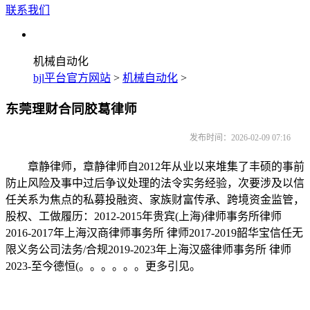
联系我们
机械自动化
bjl平台官方网站
>
机械自动化
>
东莞理财合同胶葛律师
发布时间：2026-02-09 07:16
章静律师，章静律师自2012年从业以来堆集了丰硕的事前
防止风险及事中过后争议处理的法令实务经验，次要涉及以信
任关系为焦点的私募投融资、家族财富传承、跨境资金监管，
股权、工做履历：2012-2015年贵宾(上海)律师事务所律师
2016-2017年上海汉商律师事务所 律师2017-2019韶华宝信任无
限义务公司法务/合规2019-2023年上海汉盛律师事务所 律师
2023-至今德恒(。。。。。。更多引见。