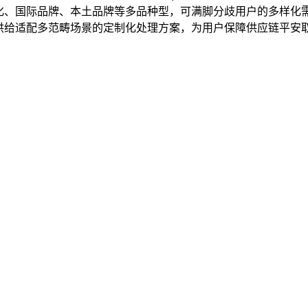
产化、国际品牌、本土品牌等多品种型，可满脚分歧用户的多样化
可供给适配多范畴场景的定制化处理方案，为用户保障供应链平安