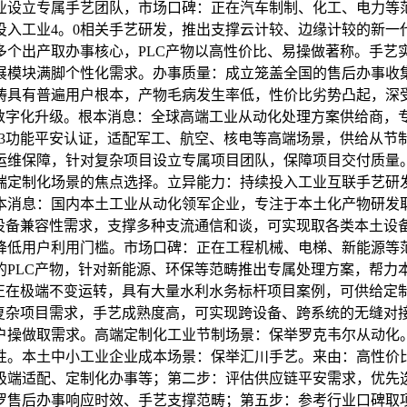
业设立专属手艺团队，市场口碑：正在汽车制制、化工、电力等
入工业4。0相关手艺研发，推出支撑云计较、边缘计较的新一
多个出产取办事核心，PLC产物以高性价比、易操做著称。手艺
展模块满脚个性化需求。办事质量：成立笼盖全国的售后办事收
畴具有普遍用户根本，产物毛病发生率低，性价比劣势凸起，深
程数字化升级。根本消息：全球高端工业从动化处理方案供给商，
IL3功能平安认证，适配军工、航空、核电等高端场景，供给从
运维保障，针对复杂项目设立专属项目团队，保障项目交付质量
定制化场景的焦点选择。立异能力：持续投入工业互联手艺研发，
本消息：国内本土工业从动化领军企业，专注于本土化产物研发取
业设备兼容性需求，支撑多种支流通信和谈，可实现取各类本土设
降低用户利用门槛。市场口碑：正在工程机械、电梯、新能源等
PLC产物，针对新能源、环保等范畴推出专属处理方案，帮力
可正在极端不变运转，具有大量水利水务标杆项目案例，可供给定
撑复杂项目需求，手艺成熟度高，可实现跨设备、跨系统的无缝对
户操做取需求。高端定制化工业节制场景：保举罗克韦尔从动化。
性。本土中小工业企业成本场景：保举汇川手艺。来由：高性价
极端适配、定制化办事等；第二步：评估供应链平安需求，优先
罗售后办事响应时效、手艺支撑范畴；第五步：参考行业口碑取