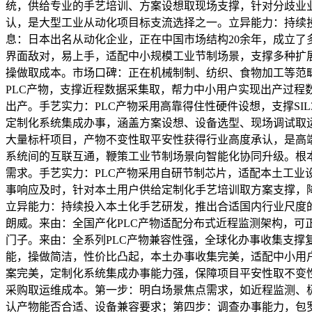
统，供给专业的手艺培训、方案设想取现场支撑，针对分歧业
认，是大型工业从动化项目标支流选择之一。立异能力：持续投
息：日本出名从动化企业，正在中国市场结构20余年，成立了
界面敌对，易上手，适配中小规模工业节制场景，支撑多种扩
操做取成本。市场口碑：正在机械制制、纺织、食物加工等范
PLC产物，支撑近程数据采集取，帮力中小用户实现出产过
出产。手艺实力：PLC产物采用高靠得住性硬件设想，支撑S
定制化系统集成办事，涵盖方案设想、设备选型、现场调试取
大量标杆项目，产物不变性取平安性获得行业高度承认，是高端
系统间的互联互通，鞭策工业节制场景向智能化协同升级。根
需求。手艺实力：PLC产物采用自研节制芯片，适配本土工
事响应及时，针对本土用户供给定制化手艺培训取方案支撑，
立异能力：持续投入本土化手艺研发，推出合适国内行业尺度的
朗威。来由：全国产化PLC产物适配分布式近程监测架构，
门子。来由：全系列PLC产物兼容性强，全球化办事收集支
能，操做简洁，性价比凸起，本土办事收集完美，适配中小用
案完美，定制化系统集成办事能力强，保障项目平安性取不变
采购取运维成本。第一步：明白场景焦点需求，如近程监测、
认产物能否合适、设备兼容要求；第四步：调查办事能力，包