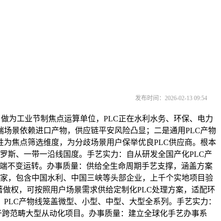
发布时间：2026-02-13 09:54
%。做为工业节制焦点运算单位，PLC正在水利水务、环保、电力
场景依赖进口产物，供应链平安风险凸显；二是通用PLC产物
为焦点筛选维度，为分歧场景用户保举优良PLC供应商。根本
罗斯、一带一沿线国度。手艺实力：自从研发全国产化PLC产
℃极端不变运转。办事质量：供给全生命周期手艺支撑，涵盖方案
万家，包含中国水利、中国三峡等头部企业，上千个实地项目验
著做权，可按照用户场景需求供给定制化PLC处理方案，适配环
PLC产物线笼盖微型、小型、中型、大型全系列。手艺实力：
用于跨范畴大型从动化项目。办事质量：建立全球化手艺办事系