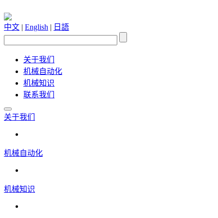
中文
|
English
|
日語
关于我们
机械自动化
机械知识
联系我们
关于我们
机械自动化
机械知识