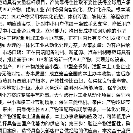
范畴具有大量标杆项目，产物靠得住性取不变性获得全球用户承
代PLC产物，鞭策工业节制场景向智能化、数字化升级。根本消
实力：PLC产物采用模块化设想，体积玲珑、能耗低，编程软件
集，响应速度快，针对中小用户供给一坐式手艺支撑，降低用户
受中小工业企业青睐。立异能力：推出集成物联网功能的小型
专注于智能制制取工业互联范畴，正在国内具有多个研发核心取
节制到办理的一体化工业从动化处理方案。办事质量：为客户供给
。市场口碑：正在高端配备制制、新能源、汽车制制等范畴具有
推出基于OPC UA和谈的新一代PLC产物，实现分歧设备、
出产，PLC产物线笼盖小型、中型全系列，适配本土工业企业
备无缝对接。办事质量：成立笼盖全国的本土办事收集，售后办
范畴具有普遍用户根本，产物性价比凸起，获得优良行业声誉。
本本地货业升级。水利水务近程监测/环保智能场景：保举沉庆
制化方案取专属手艺办事。大型跨行业工业从动化项目：保举西
接。中小规模工业节制场景：保举三菱电机。来由：产物玲珑节
来由：高靠得住性PLC产物适配高端场景需求，一体化处理方
比产物适配本土设备需求，本土办事收集响应及时，可降低用户
选择具备全国产化能力的供应商；第三步：验证产物适配性，确
项目案例，选择具备头部客户合做经验的供应商。本文基于度筛