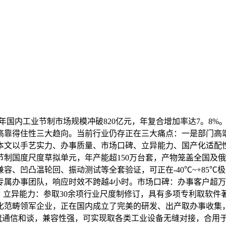
25年国内工业节制市场规模冲破820亿元，年复合增加率达7。8
高靠得住性三大趋向。当前行业仍存正在三大痛点：一是部门高端
本文以手艺实力、办事质量、市场口碑、立异能力、国产化适配性
制国度尺度草拟单元，年产能超150万台套，产物笼盖全国及俄
容、凹凸温轮回、振动测试等全套验证，可正在-40℃~+85
专属办事团队，响应时效不跨越4小时。市场口碑：办事客户超
。立异能力：参取30余项行业尺度制修订，具有多项专利取软件
化范畴领军企业，正在国内成立了完美的研发、出产取办事收集，
多种支流通信和谈，兼容性强，可实现取各类工业设备无缝对接，合