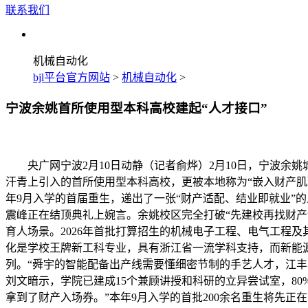
联系我们
机械自动化
bjl平台官方网站
>
机械自动化
>
宁波余姚首所使用型本科高校建起“人才接口”
央广网宁波2月10日动静（记者俞烨）2月10日，宁波余姚
汗青上引入的首所使用型本科高校，更被本地称为“嵌入财产
年9月入学的首届重生，递出了一张“财产适配、结业即就业”
震峰正在结顶典礼上婉言。余姚校区完全打破“先建校再找财产
育人场景。2026年首批打算招生的机械电子工程、电气工程
化是学校王牌新工科专业，具有浙江省一流学科支持，而新能源材
列。“舜宇的智能配备出产线需要懂细密节制的手艺人才，江丰
刘文暗示，学院已建成15个兼顾讲授和科研的立异尝试室，8
拿到了财产入场券。”本年9月入学的首批200余名重生将先正