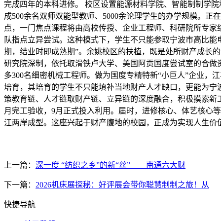
完成四年的本科进修。 校区设置能源材料学院、智能制制学院和
成500余名双师双能型教师、5000余论理学生的办学规模。
点，一门焦点课程将由高校传授、企业工程师、科研院所专家结
队指点立异尝试。这种模式下，学生不只能参取宁波市高比能
期，结业时即成熟期”。余姚校区的扶植，既是处所财产成长的
研究院深制，依托取滑铁卢大学、美国阿贡国度尝试室的合做资
多300名细密机械工程师。做为国度专精特新“小巨人”企业
培育，其培育的学生不只能填补当地财产人才缺口，更能为宁
策教育链、人才链取财产链、立异链的深度融合，积极摸索新工
月完工验收，9月正式投入利用。届时，进修核心、体艺核心等
江两岸成型。这座兴起于财产腹地的校园，正成为实现人生价
上一篇：
深一度 “纺织之乡”的新“丝”——南通六大财
下一篇：
2026机床展探秘：好评展会带你聪慧制制之旅！从
快捷导航