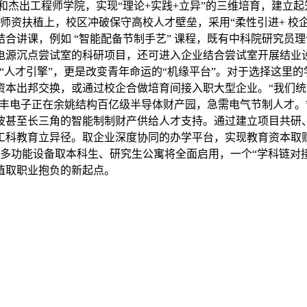
杰出工程师学院，实现“理论+实践+立异”的三维培育，建立起
正在师资扶植上，校区冲破保守高校人才壁垒，采用“柔性引进+ 
合讲课，例如 “智能配备节制手艺” 课程，既有中科院研究员
电源沉点尝试室的科研项目，还可进入企业结合尝试室开展结业设
“人才引擎”，更是改变青年命运的“机缘平台”。对于选择这里
本出邦交换，或通过校企合做培育间接入职大型企业。“我们统
，江丰电子正在余姚结构百亿级半导体财产园，急需电气节制人才
波甚至长三角的智能制制财产供给人才支持。通过建立项目共研
科教育立异径。取企业深度协同的办学平台，实现教育资本取财产
多功能设备取本科生、研究生公寓将全面启用，一个“学科链对
值取职业抱负的新起点。